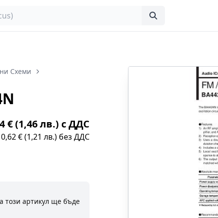
ни Схеми
4N
4 € (1,46 лв.) с ДДС
0,62 € (1,21 лв.) без ДДС
а този артикул ще бъде