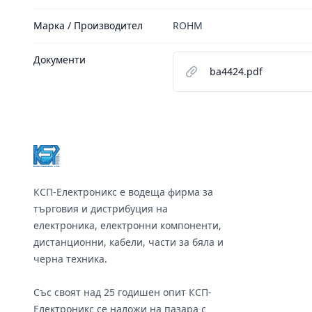
Марка / Производител
ROHM
Документи
ba4424.pdf
Footer
КСП-Електроникс е водеща фирма за
търговия и дистрибуция на
електроника, електронни компоненти,
дистанционни, кабели, части за бяла и
черна техника.
Със своят над 25 годишен опит КСП-
Електроникс се наложи на пазара с