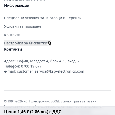
Информация
Специални условия за Търговци и Сервизи
Условия за ползване
Контакти
Настройки за бисквитки
Контакти
Адрес: София, Младост 4, блок 439, вход Б
Телефон:
0700 19 077
e-mail:
customer_service@ksp-electronics.com
© 1994-2026 КСП Електроникс ЕООД. Всички права запазени!
Използването на сайта своеволно означава, че сте запознати и
Цена: 1,46 € (2,86 лв.) с ДДС
съгласни с правната информация обвързваща софтуера.