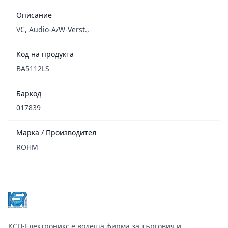
Описание
VC, Audio-A/W-Verst.,
Код на продукта
BA5112LS
Баркод
017839
Марка / Производител
ROHM
Footer
КСП-Електроникс е водеща фирма за търговия и