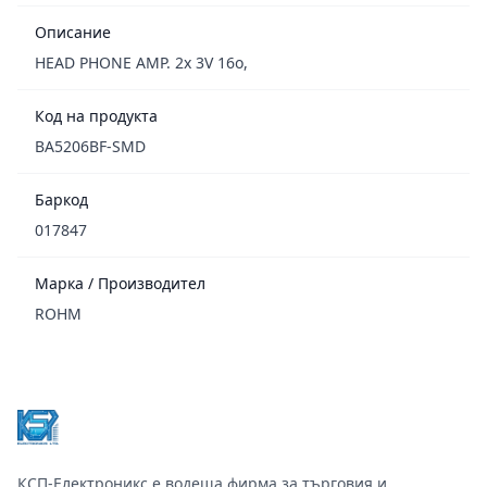
Описание
HEAD PHONE AMP. 2x 3V 16o,
Код на продукта
BA5206BF-SMD
Баркод
017847
Марка / Производител
ROHM
Footer
КСП-Електроникс е водеща фирма за търговия и