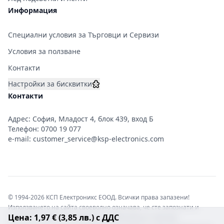
Информация
Специални условия за Търговци и Сервизи
Условия за ползване
Контакти
Настройки за бисквитки
Контакти
Адрес: София, Младост 4, блок 439, вход Б
Телефон:
0700 19 077
e-mail:
customer_service@ksp-electronics.com
© 1994-2026 КСП Електроникс ЕООД. Всички права запазени!
Използването на сайта своеволно означава, че сте запознати и
Цена: 1,97 € (3,85 лв.) с ДДС
съгласни с правната информация обвързваща софтуера.