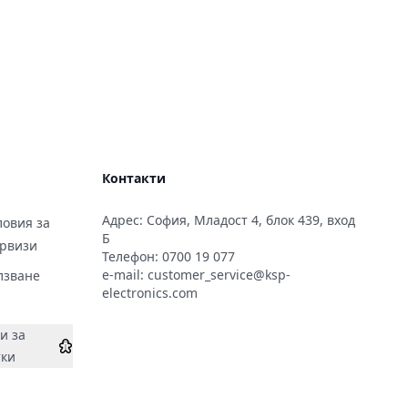
Контакти
Адрес: София, Младост 4, блок 439, вход
овия за
Б
ервизи
Телефон:
0700 19 077
e-mail:
customer_service@ksp-
лзване
electronics.com
и за
тки