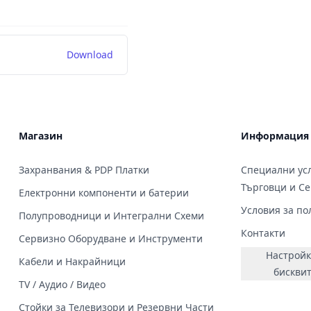
Download
Магазин
Информация
Захранвания & PDP Платки
Специални усл
Търговци и С
Електронни компоненти и батерии
Условия за по
Полупроводници и Интегрални Схеми
Контакти
Сервизно Оборудване и Инструменти
Настройк
Кабели и Накрайници
бискви
TV / Аудио / Видео
Стойки за Телевизори и Резервни Части