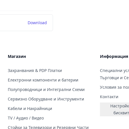
Download
Магазин
Информация
Захранвания & PDP Платки
Специални усл
Търговци и С
Електронни компоненти и батерии
Условия за по
Полупроводници и Интегрални Схеми
Контакти
Сервизно Оборудване и Инструменти
Настройк
Кабели и Накрайници
бискви
TV / Аудио / Видео
Стойки за Телевизори и Резервни Части