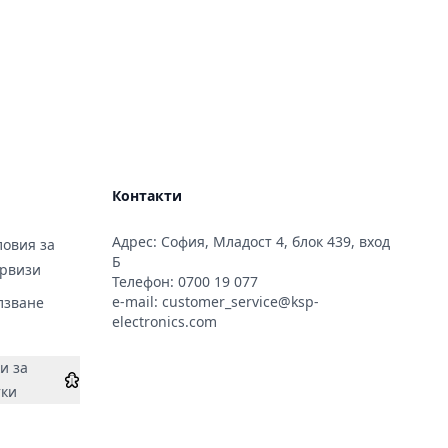
Контакти
Адрес: София, Младост 4, блок 439, вход
овия за
Б
ервизи
Телефон:
0700 19 077
e-mail:
customer_service@ksp-
лзване
electronics.com
и за
тки