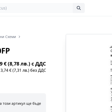
ни Схеми
0FP
9 € (8,78 лв.) с ДДС
3,74 € (7,31 лв.) без ДДС
а този артикул ще бъде