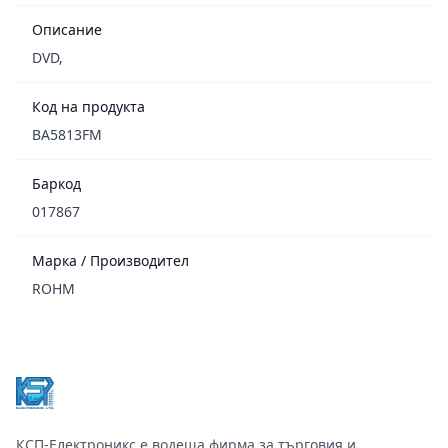
Описание
DVD,
Код на продукта
BA5813FM
Баркод
017867
Марка / Производител
ROHM
Footer
КСП-Електроникс е водеща фирма за търговия и