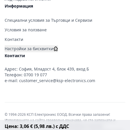
Информация
Специални условия за Търговци и Сервизи
Условия за ползване
Контакти
Настройки за бисквитки
Контакти
Адрес: София, Младост 4, блок 439, вход Б
Телефон:
0700 19 077
e-mail:
customer_service@ksp-electronics.com
© 1994-2026 КСП Електроникс ЕООД. Всички права запазени!
Използването на сайта своеволно означава, че сте запознати и
Цена: 3,06 € (5,98 лв.) с ДДС
съгласни с правната информация обвързваща софтуера.