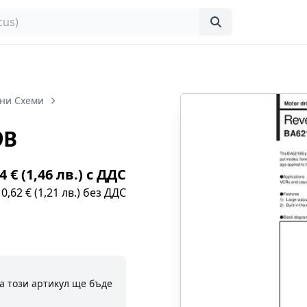
ни Схеми
9B
4 € (1,46 лв.) с ДДС
0,62 € (1,21 лв.) без ДДС
а този артикул ще бъде