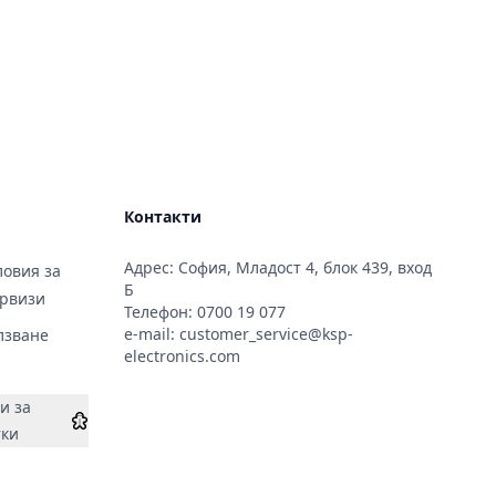
Контакти
Адрес: София, Младост 4, блок 439, вход
овия за
Б
ервизи
Телефон:
0700 19 077
e-mail:
customer_service@ksp-
лзване
electronics.com
и за
тки