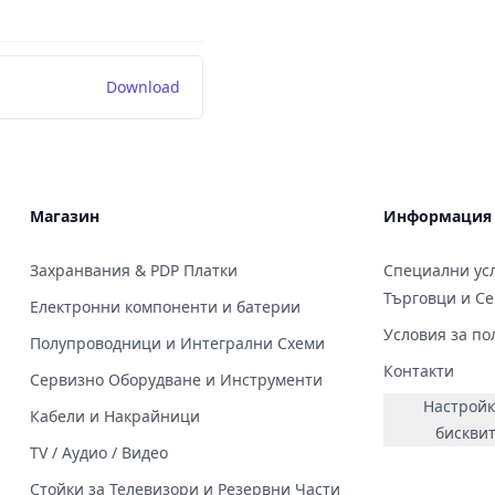
Download
Магазин
Информация
Захранвания & PDP Платки
Специални усл
Търговци и С
Електронни компоненти и батерии
Условия за по
Полупроводници и Интегрални Схеми
Контакти
Сервизно Оборудване и Инструменти
Настройк
Кабели и Накрайници
бискви
TV / Аудио / Видео
Стойки за Телевизори и Резервни Части