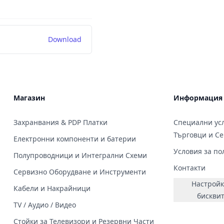
Download
Магазин
Информация
Захранвания & PDP Платки
Специални усл
Търговци и С
Електронни компоненти и батерии
Условия за по
Полупроводници и Интегрални Схеми
Контакти
Сервизно Оборудване и Инструменти
Настройк
Кабели и Накрайници
бискви
TV / Аудио / Видео
Стойки за Телевизори и Резервни Части