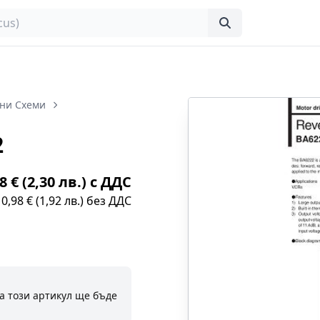
ни Схеми
2
8 € (2,30 лв.) с ДДС
0,98 € (1,92 лв.) без ДДС
а този артикул ще бъде