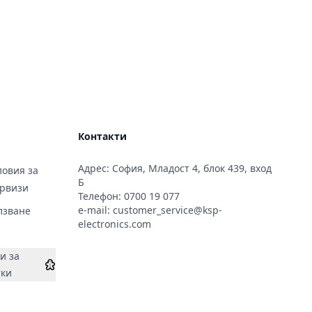
Контакти
Адрес: София, Младост 4, блок 439, вход
овия за
Б
ервизи
Телефон:
0700 19 077
e-mail:
customer_service@ksp-
лзване
electronics.com
и за
тки