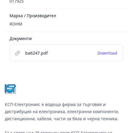
017925
Марка / Производител
ROHM
Документи
ba6247.pdf
Download
Footer
КСП-Електроникс е водеща фирма за търговия и
дистрибуция на електроника, електронни компоненти,
дистанционни, кабели, части за бяла и черна техника.
Със своят над 25 годишен опит КСП-Електроникс се