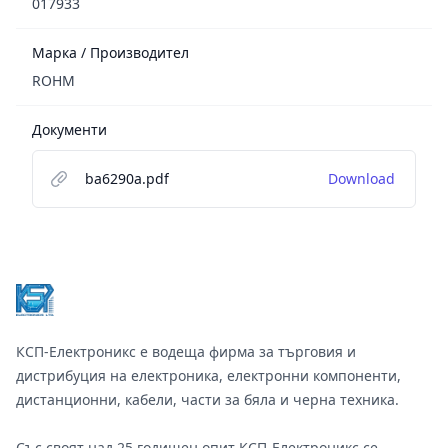
017933
Марка / Производител
ROHM
Документи
ba6290a.pdf
Download
Footer
КСП-Електроникс е водеща фирма за търговия и
дистрибуция на електроника, електронни компоненти,
дистанционни, кабели, части за бяла и черна техника.
Със своят над 25 годишен опит КСП-Електроникс се