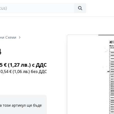
ни Схеми
4
5 € (1,27 лв.) с ДДС
0,54 € (1,06 лв.) без ДДС
а този артикул ще бъде