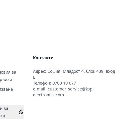
Контакти
Адрес: София, Младост 4, блок 439, вход
овия за
Б
ервизи
Телефон:
0700 19 077
e-mail:
customer_service@ksp-
лзване
electronics.com
и за
тки