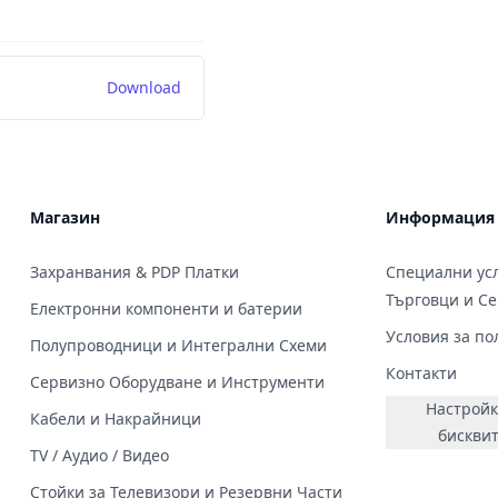
Download
Магазин
Информация
Захранвания & PDP Платки
Специални усл
Търговци и С
Електронни компоненти и батерии
Условия за по
Полупроводници и Интегрални Схеми
Контакти
Сервизно Оборудване и Инструменти
Настройк
Кабели и Накрайници
бискви
TV / Аудио / Видео
Стойки за Телевизори и Резервни Части