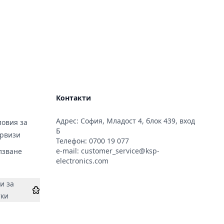
Контакти
Адрес: София, Младост 4, блок 439, вход
овия за
Б
ервизи
Телефон:
0700 19 077
e-mail:
customer_service@ksp-
лзване
electronics.com
и за
тки