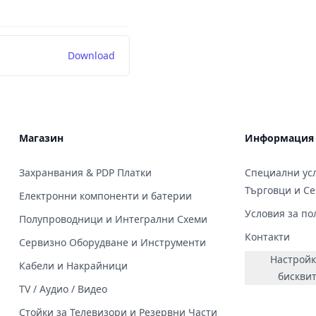
Download
Магазин
Информация
Захранвания & PDP Платки
Специални усл
Търговци и С
Електронни компоненти и батерии
Условия за по
Полупроводници и Интегрални Схеми
Контакти
Сервизно Оборудване и Инструменти
Настройк
Кабели и Накрайници
бискви
TV / Аудио / Видео
Стойки за Телевизори и Резервни Части