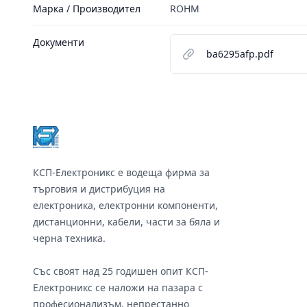
Марка / Производител
ROHM
Документи
ba6295afp.pdf
Footer
КСП-Електроникс е водеща фирма за
търговия и дистрибуция на
електроника, електронни компоненти,
дистанционни, кабели, части за бяла и
черна техника.
Със своят над 25 годишен опит КСП-
Електроникс се наложи на пазара с
професионализъм, непрестанно