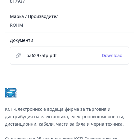
017937
Марка / Производител
ROHM
Документи
ba6297afp.pdf
Download
Footer
КСП-Електроникс е водеща фирма за търговия и
дистрибуция на електроника, електронни компоненти,
дистанционни, кабели, части за бяла и черна техника.
Със своят над 25 годишен опит КСП-Електроникс се