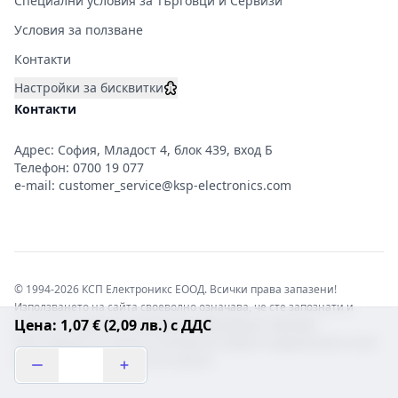
Специални условия за Търговци и Сервизи
Условия за ползване
Контакти
Настройки за бисквитки
Контакти
Адрес: София, Младост 4, блок 439, вход Б
Телефон:
0700 19 077
e-mail:
customer_service@ksp-electronics.com
© 1994-2026 КСП Електроникс ЕООД. Всички права запазени!
Използването на сайта своеволно означава, че сте запознати и
Цена: 1,07 € (2,09 лв.) с ДДС
съгласни с правната информация обвързваща софтуера.
Той е защитен от закона за авторските права и нарушителите носят
отговорност с цялата сила на закона!