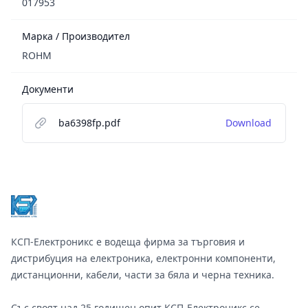
017953
Марка / Производител
ROHM
Документи
ba6398fp.pdf
Download
Footer
КСП-Електроникс е водеща фирма за търговия и
дистрибуция на електроника, електронни компоненти,
дистанционни, кабели, части за бяла и черна техника.
Със своят над 25 годишен опит КСП-Електроникс се