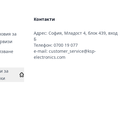
Контакти
Адрес: София, Младост 4, блок 439, вход
овия за
Б
ервизи
Телефон:
0700 19 077
e-mail:
customer_service@ksp-
лзване
electronics.com
и за
тки