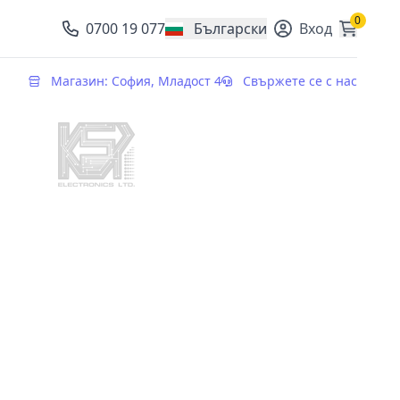
0
0700 19 077
Български
Вход
, change currency
Магазин: София, Младост 4
Свържете се с нас