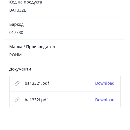
Код на продукта
BA1332L
Баркод
017730
Марка / Производител
ROHM
Документи
ba13321.pdf
Download
ba1332l.pdf
Download
Footer