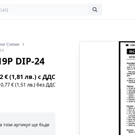
ни Схеми
24
9P DIP-24
2 € (1,81 лв.) с ДДС
0,77 € (1,51 лв.) без ДДС
а този артикул ще бъде