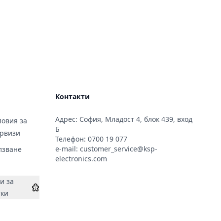
Контакти
Адрес: София, Младост 4, блок 439, вход
овия за
Б
ервизи
Телефон:
0700 19 077
e-mail:
customer_service@ksp-
лзване
electronics.com
и за
тки