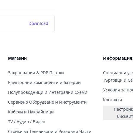
Download
Магазин
Информация
Захранвания & PDP Платки
Специални усл
Търговци и С
Електронни компоненти и батерии
Условия за по
Полупроводници и Интегрални Схеми
Контакти
Сервизно Оборудване и Инструменти
Настройк
Кабели и Накрайници
бискви
TV / Аудио / Видео
Стойки за Телевизори и Резервни Части