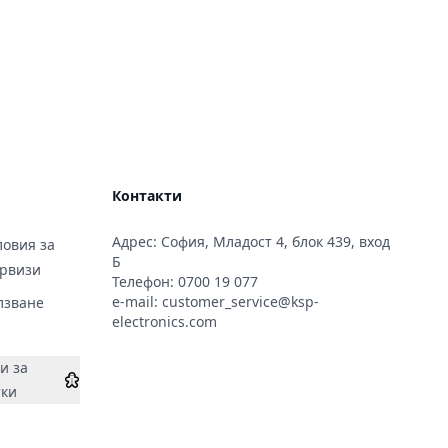
Контакти
Адрес: София, Младост 4, блок 439, вход
овия за
Б
ервизи
Телефон:
0700 19 077
e-mail:
customer_service@ksp-
лзване
electronics.com
и за
тки