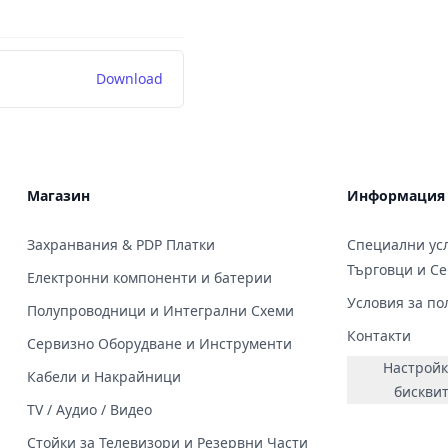
Download
Магазин
Информация
Захранвания & PDP Платки
Специални усл
Търговци и С
Електронни компоненти и батерии
Условия за по
Полупроводници и Интегрални Схеми
Контакти
Сервизно Оборудване и Инструменти
Настройк
Кабели и Накрайници
бискви
TV / Аудио / Видео
Стойки за Телевизори и Резервни Части