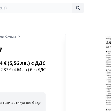
ни Схеми
7
4 € (5,56 лв.) с ДДС
2,37 € (4,64 лв.) без ДДС
а този артикул ще бъде