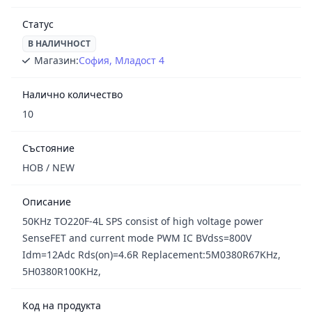
Статус
В НАЛИЧНОСТ
Магазин:
София, Младост 4
Налично количество
10
Състояние
НОВ / NEW
Описание
50KHz TO220F-4L SPS consist of high voltage power
SenseFET and current mode PWM IC BVdss=800V
Idm=12Adc Rds(on)=4.6R Replacement:5M0380R67KHz,
5H0380R100KHz,
Код на продукта