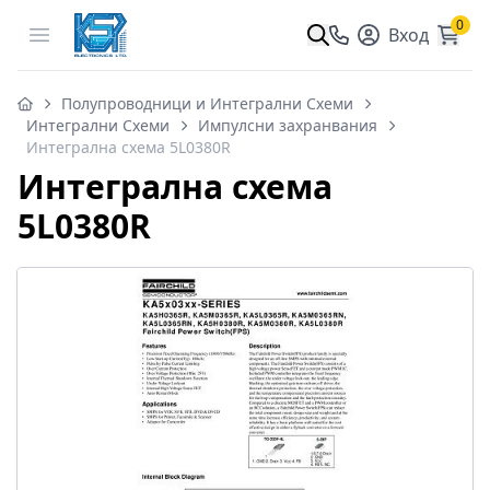
0
Open menu
Вход
Полупроводници и Интегрални Схеми
Интегрални Схеми
Импулсни захранвания
Интегрална схема 5L0380R
Интегрална схема
5L0380R