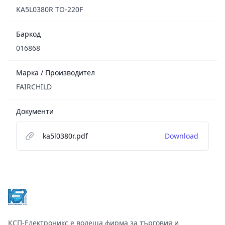
KA5L0380R TO-220F
Баркод
016868
Марка / Производител
FAIRCHILD
Документи
ka5l0380r.pdf
Download
Footer
КСП-Електроникс е водеща фирма за търговия и