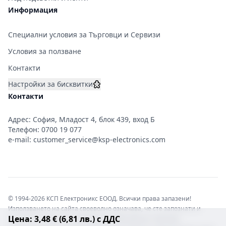
Информация
Специални условия за Търговци и Сервизи
Условия за ползване
Контакти
Настройки за бисквитки
Контакти
Адрес: София, Младост 4, блок 439, вход Б
Телефон:
0700 19 077
e-mail:
customer_service@ksp-electronics.com
© 1994-2026 КСП Електроникс ЕООД. Всички права запазени!
Използването на сайта своеволно означава, че сте запознати и
Цена: 3,48 € (6,81 лв.) с ДДС
съгласни с правната информация обвързваща софтуера.