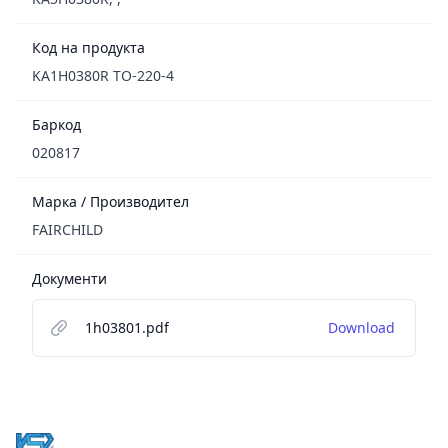
Код на продукта
KA1H0380R TO-220-4
Баркод
020817
Марка / Производител
FAIRCHILD
Документи
1h03801.pdf
Download
Footer