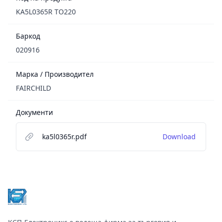
KA5L0365R TO220
Баркод
020916
Марка / Производител
FAIRCHILD
Документи
ka5l0365r.pdf
Download
Footer