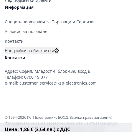
Лед подсветки и ленти
Информация
Специални условия за Търговци и Сервизи
Условия за ползване
Контакти
Настройки за бисквитки
Контакти
Адрес: София, Младост 4, блок 439, вход Б
Телефон:
0700 19 077
e-mail:
customer_service@ksp-electronics.com
© 1994-2026 КСП Електроникс ЕООД. Всички права запазени!
Използването на сайта своеволно означава, че сте запознати и
Цена: 1,86 € (3,64 лв.) с ДДС
съгласни с правната информация обвързваща софтуера.