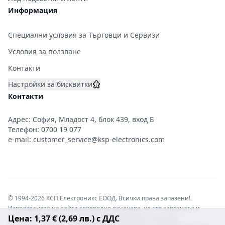
Информация
Специални условия за Търговци и Сервизи
Условия за ползване
Контакти
Настройки за бисквитки
Контакти
Адрес: София, Младост 4, блок 439, вход Б
Телефон:
0700 19 077
e-mail:
customer_service@ksp-electronics.com
© 1994-2026 КСП Електроникс ЕООД. Всички права запазени!
Използването на сайта своеволно означава, че сте запознати и
Цена: 1,37 € (2,69 лв.) с ДДС
съгласни с правната информация обвързваща софтуера.