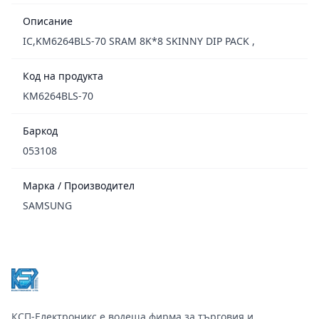
Описание
IC,KM6264BLS-70 SRAM 8K*8 SKINNY DIP PACK ,
Код на продукта
KM6264BLS-70
Баркод
053108
Марка / Производител
SAMSUNG
Footer
КСП-Електроникс е водеща фирма за търговия и