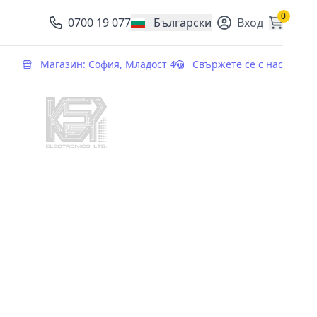
0
0700 19 077
Български
Вход
, change currency
Магазин: София, Младост 4
Свържете се с нас