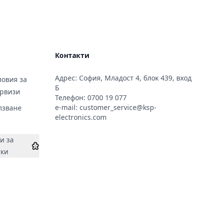
Контакти
Адрес: София, Младост 4, блок 439, вход
овия за
Б
ервизи
Телефон:
0700 19 077
e-mail:
customer_service@ksp-
лзване
electronics.com
и за
тки