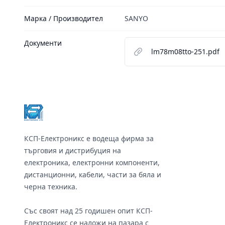
Марка / Производител
SANYO
Документи
lm78m08tto-251.pdf
Footer
КСП-Електроникс е водеща фирма за
търговия и дистрибуция на
електроника, електронни компоненти,
дистанционни, кабели, части за бяла и
черна техника.
Със своят над 25 годишен опит КСП-
Електроникс се наложи на пазара с