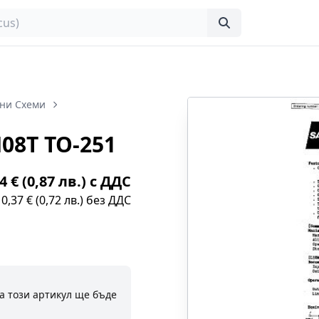
ни Схеми
08T TO-251
4 € (0,87 лв.) с ДДС
0,37 € (0,72 лв.) без ДДС
а този артикул ще бъде