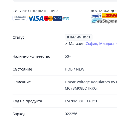
СИГУРНО ПЛАЩАНЕ ЧРЕЗ:
ДОСТАВКА ДО 
НАЛОЖЕН
ПЛАТЕЖ
Статус
В НАЛИЧНОСТ
Магазин:
София, Младост 
Налично количество
50+
Състояние
НОВ / NEW
Описание
Linear Voltage Regulators 8V 0
MC78M08BDTRKG,
Код на продукта
LM78M08T TO-251
Баркод
022256