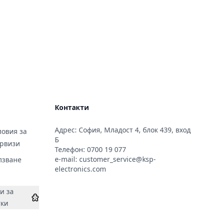
Контакти
Адрес: София, Младост 4, блок 439, вход
овия за
Б
ервизи
Телефон:
0700 19 077
e-mail:
customer_service@ksp-
лзване
electronics.com
и за
тки