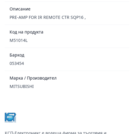
Описание
PRE-AMP FOR IR REMOTE CTR SQP16 ,
Код на продукта
M51014L
Баркод
053454
Марка / Производител
MITSUBISHI
Footer
КСП-Електроникс е водеща фирма за търговия и