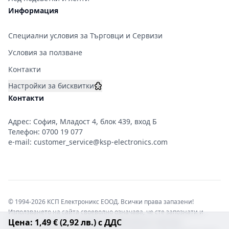
Информация
Специални условия за Търговци и Сервизи
Условия за ползване
Контакти
Настройки за бисквитки
Контакти
Адрес: София, Младост 4, блок 439, вход Б
Телефон:
0700 19 077
e-mail:
customer_service@ksp-electronics.com
© 1994-2026 КСП Електроникс ЕООД. Всички права запазени!
Използването на сайта своеволно означава, че сте запознати и
Цена: 1,49 € (2,92 лв.) с ДДС
съгласни с правната информация обвързваща софтуера.