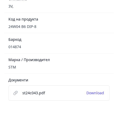
3V,
Код на продукта
24W04 B6 DIP-8
Баркод
014874
Марка / Производител
STM
Документи
st24c043.pdf
Download
Footer