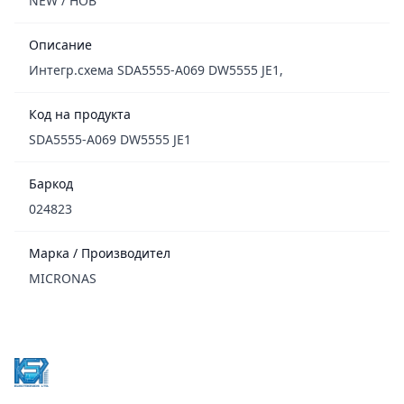
NEW / НОВ
Описание
Интегр.схема SDA5555-A069 DW5555 JE1,
Код на продукта
SDA5555-A069 DW5555 JE1
Баркод
024823
Марка / Производител
MICRONAS
Footer