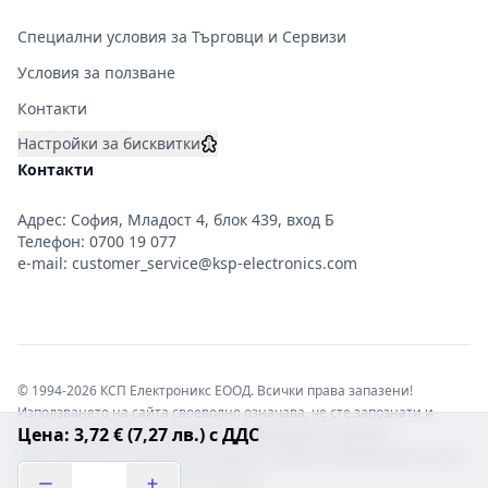
Специални условия за Търговци и Сервизи
Условия за ползване
Контакти
Настройки за бисквитки
Контакти
Адрес: София, Младост 4, блок 439, вход Б
Телефон:
0700 19 077
e-mail:
customer_service@ksp-electronics.com
© 1994-2026 КСП Електроникс ЕООД. Всички права запазени!
Използването на сайта своеволно означава, че сте запознати и
Цена: 3,72 € (7,27 лв.) с ДДС
съгласни с правната информация обвързваща софтуера.
Той е защитен от закона за авторските права и нарушителите носят
отговорност с цялата сила на закона!