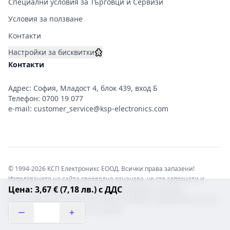
Специални условия за Търговци и Сервизи
Условия за ползване
Контакти
Настройки за бисквитки
Контакти
Адрес: София, Младост 4, блок 439, вход Б
Телефон:
0700 19 077
e-mail:
customer_service@ksp-electronics.com
© 1994-2026 КСП Електроникс ЕООД. Всички права запазени!
Използването на сайта своеволно означава, че сте запознати и
Цена: 3,67 € (7,18 лв.) с ДДС
съгласни с правната информация обвързваща софтуера.
Той е защитен от закона за авторските права и нарушителите носят
отговорност с цялата сила на закона!