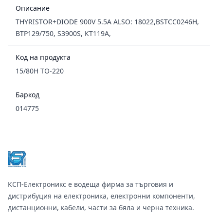
Описание
THYRISTOR+DIODE 900V 5.5A ALSO: 18022,BSTCC0246H,
BTP129/750, S3900S, КТ119А,
Код на продукта
15/80H TO-220
Баркод
014775
Footer
КСП-Електроникс е водеща фирма за търговия и
дистрибуция на електроника, електронни компоненти,
дистанционни, кабели, части за бяла и черна техника.