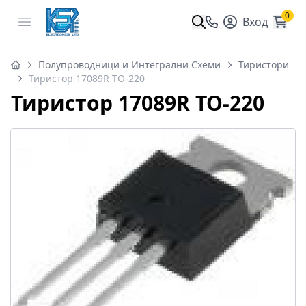
0
Open menu
Вход
Полупроводници и Интегрални Схеми
Тиристори
Тиристор 17089R TO-220
Тиристор 17089R TO-220