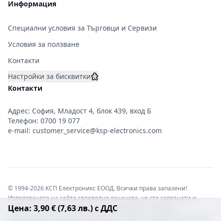
Информация
Специални условия за Търговци и Сервизи
Условия за ползване
Контакти
Настройки за бисквитки
Контакти
Адрес: София, Младост 4, блок 439, вход Б
Телефон:
0700 19 077
e-mail:
customer_service@ksp-electronics.com
© 1994-2026 КСП Електроникс ЕООД. Всички права запазени!
Използването на сайта своеволно означава, че сте запознати и
Цена: 3,90 € (7,63 лв.) с ДДС
съгласни с правната информация обвързваща софтуера.
Той е защитен от закона за авторските права и нарушителите носят