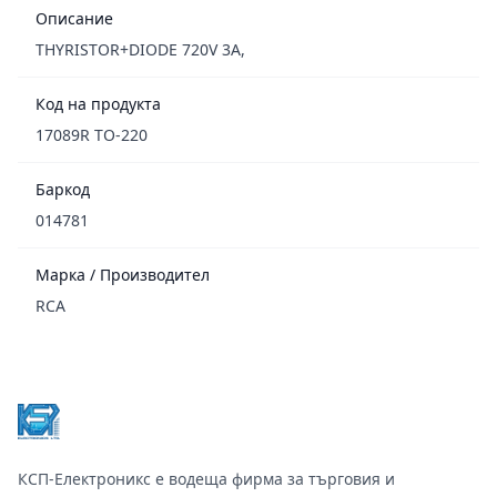
Описание
THYRISTOR+DIODE 720V 3A,
Код на продукта
17089R TO-220
Баркод
014781
Марка / Производител
RCA
Footer
КСП-Електроникс е водеща фирма за търговия и