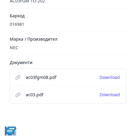
AC03FGM TO-202
Баркод
016981
Марка / Производител
NEC
Документи
ac03fgm08.pdf
Download
ac03.pdf
Download
Footer