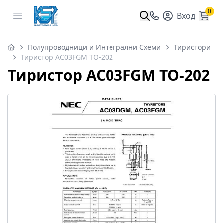
0
Open menu
Вход
Полупроводници и Интегрални Схеми
Тиристори
Тиристор AC03FGM TO-202
Тиристор AC03FGM TO-202