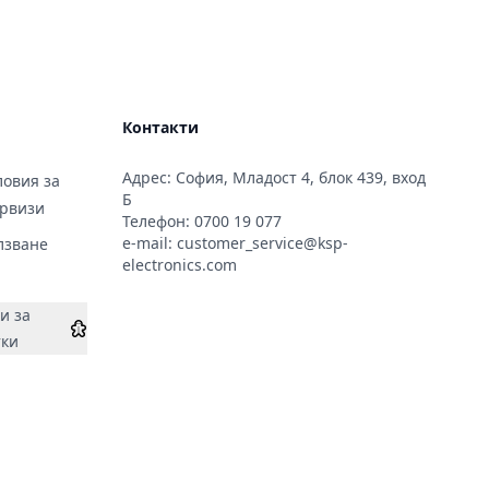
Контакти
Адрес: София, Младост 4, блок 439, вход
овия за
Б
ервизи
Телефон:
0700 19 077
e-mail:
customer_service@ksp-
лзване
electronics.com
и за
тки