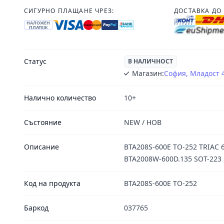
СИГУРНО ПЛАЩАНЕ ЧРЕЗ:
ДОСТАВКА ДО 
НАЛОЖЕН
ПЛАТЕЖ
Статус
В НАЛИЧНОСТ
Магазин:
София, Младост 
Налично количество
10+
Състояние
NEW / НОВ
Описание
BTA208S-600E TO-252 TRIAC 6
BTA2008W-600D.135 SOT-223
Код на продукта
BTA208S-600E TO-252
Баркод
037765