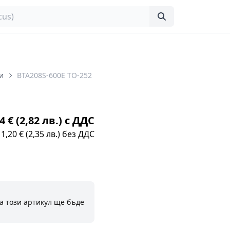
и
BTA208S-600E TO-252
4 € (2,82 лв.) с ДДС
1,20 € (2,35 лв.) без ДДС
а този артикул ще бъде