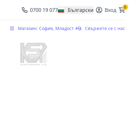
0
0700 19 077
Български
Вход
, change currency
Магазин: София, Младост 4
Свържете се с нас