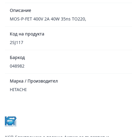
Описание
MOS-P-FET 400V 2A 40W 35ns TO220,
Код на продукта
2SJ117
Баркод
048982
Марка / Производител
HITACHI
Footer