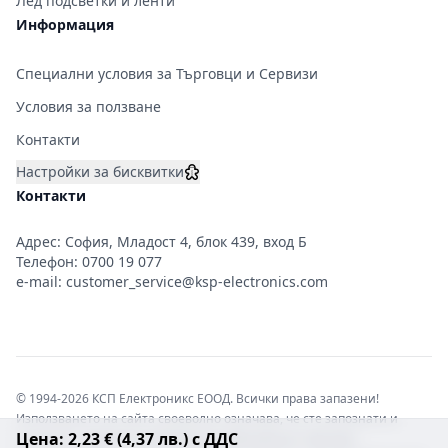
Лед подсветки и ленти
Информация
Специални условия за Търговци и Сервизи
Условия за ползване
Контакти
Настройки за бисквитки
Контакти
Адрес: София, Младост 4, блок 439, вход Б
Телефон:
0700 19 077
e-mail:
customer_service@ksp-electronics.com
© 1994-2026 КСП Електроникс ЕООД. Всички права запазени!
Използването на сайта своеволно означава, че сте запознати и
Цена: 2,23 € (4,37 лв.) с ДДС
съгласни с правната информация обвързваща софтуера.