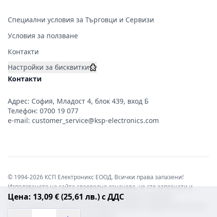
Специални условия за Търговци и Сервизи
Условия за ползване
Контакти
Настройки за бисквитки
Контакти
Адрес: София, Младост 4, блок 439, вход Б
Телефон:
0700 19 077
e-mail:
customer_service@ksp-electronics.com
© 1994-2026 КСП Електроникс ЕООД. Всички права запазени!
Използването на сайта своеволно означава, че сте запознати и
Цена: 13,09 € (25,61 лв.) с ДДС
съгласни с правната информация обвързваща софтуера.
Той е защитен от закона за авторските права и нарушителите носят
отговорност с цялата сила на закона!