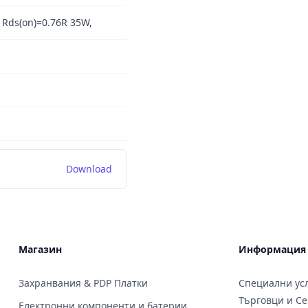
 Rds(on)=0.76R 35W,
Download
Магазин
Информация
Захранвания & PDP Платки
Специални усл
Търговци и С
Електронни компоненти и батерии