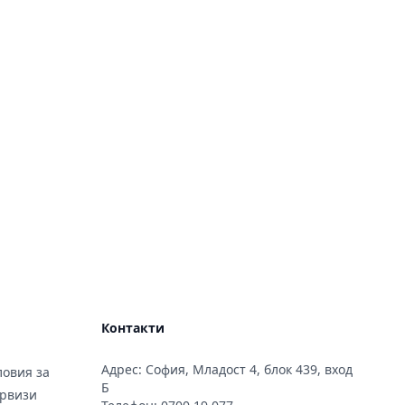
Контакти
Адрес: София, Младост 4, блок 439, вход
овия за
Б
ервизи