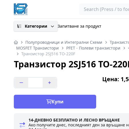
Search
Категории
Запитване за продукт
Полупроводници и Интегрални Схеми
Транзист
MOSFET Транзистори
PFET - Полеви транзистори
Транзистор 2SJ516 TO-220F
Транзистор 2SJ516 TO-220
Цена: 1,5
Купи
14-ДНЕВНО БЕЗПЛАТНО И ЛЕСНО ВРЪЩАНЕ
Ако получите днес, последният ден за връщане н