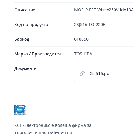
Описание
MOS-P-FET Vdss=250V Id=13A
Код на продукта
2SJ516 TO-220F
Баркод
018850
Марка / Производител
TOSHIBA
Документи
2sj516.pdf
Footer
КСП-Електроникс е водеща фирма за
търговия и дистрибуция на