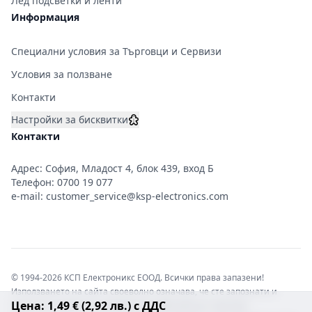
Лед подсветки и ленти
Информация
Специални условия за Търговци и Сервизи
Условия за ползване
Контакти
Настройки за бисквитки
Контакти
Адрес: София, Младост 4, блок 439, вход Б
Телефон:
0700 19 077
e-mail:
customer_service@ksp-electronics.com
© 1994-2026 КСП Електроникс ЕООД. Всички права запазени!
Използването на сайта своеволно означава, че сте запознати и
Цена: 1,49 € (2,92 лв.) с ДДС
съгласни с правната информация обвързваща софтуера.