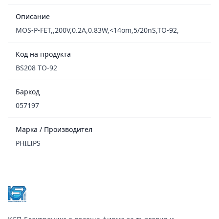
Описание
MOS-P-FET,,200V,0.2A,0.83W,<14om,5/20nS,TO-92,
Код на продукта
BS208 TO-92
Баркод
057197
Марка / Производител
PHILIPS
Footer