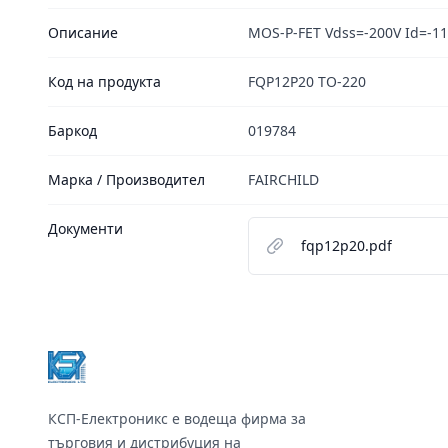
Описание
MOS-P-FET Vdss=-200V Id=-11
Код на продукта
FQP12P20 TO-220
Баркод
019784
Марка / Производител
FAIRCHILD
Документи
fqp12p20.pdf
Footer
КСП-Електроникс е водеща фирма за
търговия и дистрибуция на