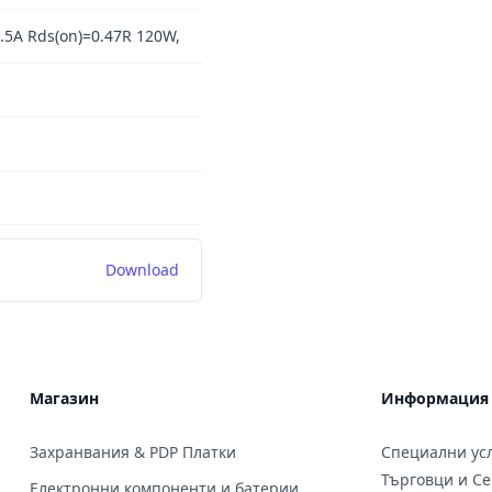
.5A Rds(on)=0.47R 120W,
Download
Магазин
Информация
Захранвания & PDP Платки
Специални усл
Търговци и С
Електронни компоненти и батерии