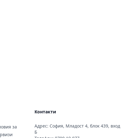
Контакти
Адрес: София, Младост 4, блок 439, вход
овия за
Б
ервизи