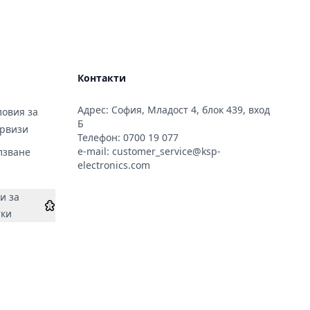
Контакти
Адрес: София, Младост 4, блок 439, вход
овия за
Б
ервизи
Телефон:
0700 19 077
e-mail:
customer_service@ksp-
лзване
electronics.com
и за
тки