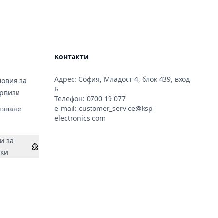
Контакти
Адрес: София, Младост 4, блок 439, вход
овия за
Б
ервизи
Телефон:
0700 19 077
e-mail:
customer_service@ksp-
лзване
electronics.com
и за
тки