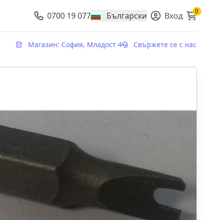
0
0700 19 077
Български
Вход
, change currency
Магазин: София, Младост 4
Свържете се с нас