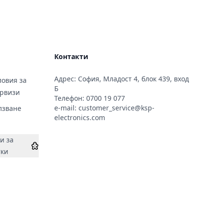
Контакти
Адрес: София, Младост 4, блок 439, вход
овия за
Б
ервизи
Телефон:
0700 19 077
e-mail:
customer_service@ksp-
лзване
electronics.com
и за
тки