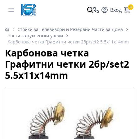
0
Open menu
Вход
Стойки за Телевизори и Резервни Части за Дома
Части за кухненски уреди
Карбонова четка Графитни четки 2бр/set2 5.5x11x14mm
Карбонова четка
Графитни четки 2бр/set2
5.5x11x14mm