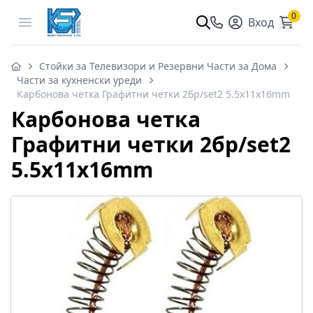
0
Open menu
Вход
Стойки за Телевизори и Резервни Части за Дома
Части за кухненски уреди
Карбонова четка Графитни четки 2бр/set2 5.5x11x16mm
Карбонова четка
Графитни четки 2бр/set2
5.5x11x16mm