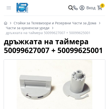
0
Open menu
Вход
Стойки за Телевизори и Резервни Части за Дома
Части за кухненски уреди
дръжката на таймера 50099627007 + 50099625001
дръжката на таймера
50099627007 + 50099625001