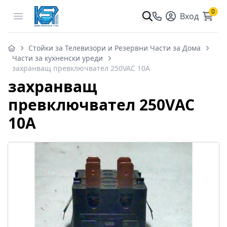
0
Open menu
Вход
Стойки за Телевизори и Резервни Части за Дома
Части за кухненски уреди
захранващ превключвател 250VAC 10A
захранващ
превключвател 250VAC
10A