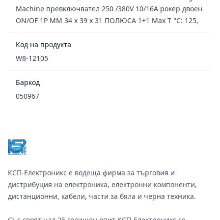
Machine превключвател 250 /380V 10/16A рокер двоен
ON/OF 1P MM 34 x 39 x 31 ПОЛЮСА 1+1 Max T °C: 125,
Код на продукта
W8-12105
Баркод
050967
Footer
КСП-Електроникс е водеща фирма за търговия и
дистрибуция на електроника, електронни компоненти,
дистанционни, кабели, части за бяла и черна техника.
Със своят над 25 годишен опит КСП-Електроникс се