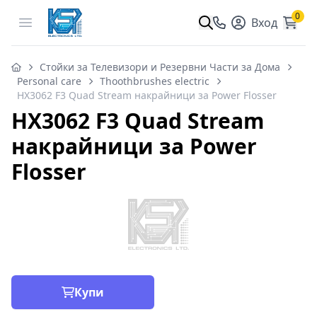
0
Open menu
Вход
Стойки за Телевизори и Резервни Части за Дома
Personal care
Thoothbrushes electric
HX3062 F3 Quad Stream накрайници за Power Flosser
HX3062 F3 Quad Stream
накрайници за Power
Flosser
Купи