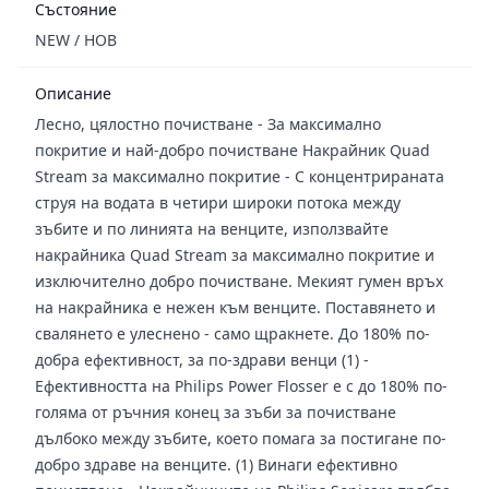
Състояние
NEW / НОВ
Описание
Лесно, цялостно почистване - За максимално
покритие и най-добро почистване Накрайник Quad
Stream за максимално покритие - С концентрираната
струя на водата в четири широки потока между
зъбите и по линията на венците, използвайте
накрайника Quad Stream за максимално покритие и
изключително добро почистване. Мекият гумен връх
на накрайника е нежен към венците. Поставянето и
свалянето е улеснено - само щракнете. До 180% по-
добра ефективност, за по-здрави венци (1) -
Ефективността на Philips Power Flosser е с до 180% по-
голяма от ръчния конец за зъби за почистване
дълбоко между зъбите, което помага за постигане по-
добро здраве на венците. (1) Винаги ефективно