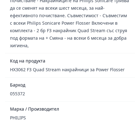
почистване - Накрайниците на Philips Sonicare трябва
да се сменят на всеки шест месеца, за най-
ефективното почистване. Съвместимост - Съвместим
с всеки Philips Sonicare Power Flosser Включени в
комплекта - 2 бр F3 накрайник Quad Stream със струя
под формата на + Смяна - на всеки 6 месеца за добра
хигиена,
Код на продукта
HX3062 F3 Quad Stream накрайници за Power Flosser
Баркод
055372
Марка / Производител
PHILIPS
Footer