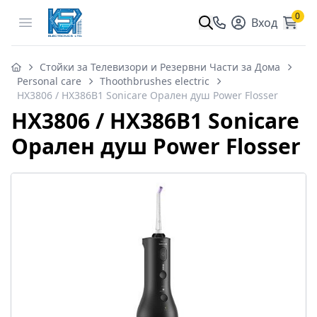
0
Open menu
Вход
Стойки за Телевизори и Резервни Части за Дома
Personal care
Thoothbrushes electric
HX3806 / HX386B1 Sonicare Орален душ Power Flosser
HX3806 / HX386B1 Sonicare
Орален душ Power Flosser