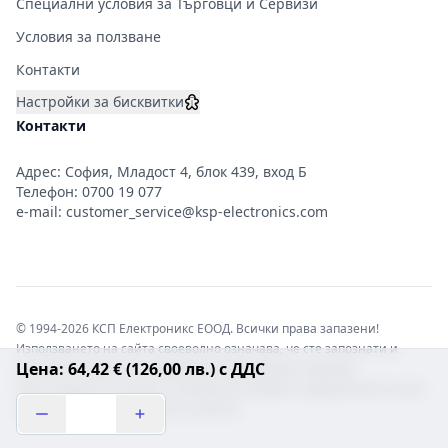
Специални условия за Търговци и Сервизи
Условия за ползване
Контакти
Настройки за бисквитки
Контакти
Адрес: София, Младост 4, блок 439, вход Б
Телефон:
0700 19 077
e-mail:
customer_service@ksp-electronics.com
© 1994-2026 КСП Електроникс ЕООД. Всички права запазени!
Използването на сайта своеволно означава, че сте запознати и
Цена: 64,42 € (126,00 лв.) с ДДС
съгласни с правната информация обвързваща софтуера.
Той е защитен от закона за авторските права и нарушителите носят
отговорност с цялата сила на закона!