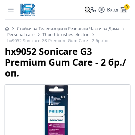
0
Open menu
Вход
Стойки за Телевизори и Резервни Части за Дома
Personal care
Thoothbrushes electric
hx9052 Sonicare G3 Premium Gum Care - 2 бр./оп.
hx9052 Sonicare G3
Premium Gum Care - 2 бр./
оп.