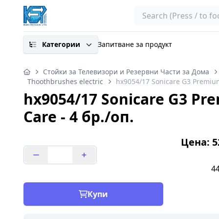
Search
Категории
Запитване за продукт
Стойки за Телевизори и Резервни Части за Дома
Thoothbrushes electric
hx9054/17 Sonicare G3 Premium
hx9054/17 Sonicare G3 P
Care - 4 бр./оп.
Цена: 52
44
Купи