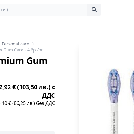
Personal care
 Gum Care - 4 бр./оп.
remium Gum
,92 € (103,50 лв.) с
ДДС
,10 € (86,25 лв.) без ДДС