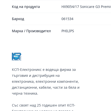
Код на продукта
HX9054/17 Sonicare G3 Prem
Баркод
061534
Марка / Производител
PHILIPS
Footer
КСП-Електроникс е водеща фирма за
търговия и дистрибуция на
електроника, електронни компоненти,
дистанционни, кабели, части за бяла и
черна техника.
Със своят над 25 годишен опит КСП-