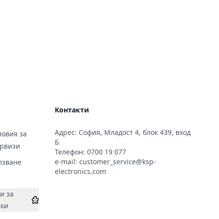
Контакти
Адрес: София, Младост 4, блок 439, вход
овия за
Б
ервизи
Телефон:
0700 19 077
e-mail:
customer_service@ksp-
лзване
electronics.com
и за
тки