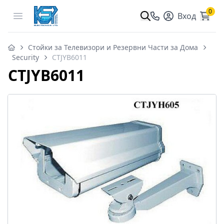
0
Open menu
Вход
Стойки за Телевизори и Резервни Части за Дома
Security
CTJYB6011
CTJYB6011